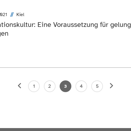
2021
Kiel
tionskultur: Eine Voraussetzung für gelung
gen
1
2
3
4
5