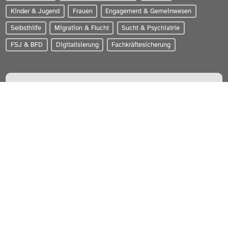
Kinder & Jugend
Frauen
Engagement & Gemeinwesen
Selbsthilfe
Migration & Flucht
Sucht & Psychiatrie
FSJ & BFD
Digitalisierung
Fachkräftesicherung
PARITÄTISCHER Wohlfahrtsverband Schleswig-Holstein e.V.
Zum Brook 4 | 24143 Kiel
0431-56020
info@paritaet-sh.org
Besuchen Sie uns auf:
WERDEN SIE MITGLIED!