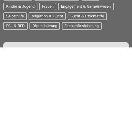
Kinder & Jugend
Frauen
Engagement & Gemeinwesen
Selbsthilfe
Migration & Flucht
Sucht & Psychiatrie
FSJ & BFD
Digitalisierung
Fachkräftesicherung
PARITÄTISCHER Wohlfahrtsverband Schleswig-Holstein e.V.
Zum Brook 4 | 24143 Kiel
0431-56020
info@paritaet-sh.org
Besuchen Sie uns auf:
WERDEN SIE MITGLIED!