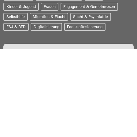
Kinder & Jugend
Frauen
Engagement & Gemeinwesen
Selbsthilfe
Migration & Flucht
Sucht & Psychiatrie
FSJ & BFD
Digitalisierung
Fachkräftesicherung
PARITÄTISCHER Wohlfahrtsverband Schleswig-Holstein e.V.
Zum Brook 4 | 24143 Kiel
0431-56020
info@paritaet-sh.org
Besuchen Sie uns auf:
WERDEN SIE MITGLIED!