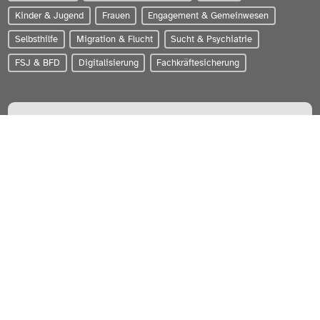
Kinder & Jugend
Frauen
Engagement & Gemeinwesen
Selbsthilfe
Migration & Flucht
Sucht & Psychiatrie
FSJ & BFD
Digitalisierung
Fachkräftesicherung
PARITÄTISCHER Wohlfahrtsverband Schleswig-Holstein e.V.
Zum Brook 4 | 24143 Kiel
0431-56020
info@paritaet-sh.org
Besuchen Sie uns auf:
WERDEN SIE MITGLIED!