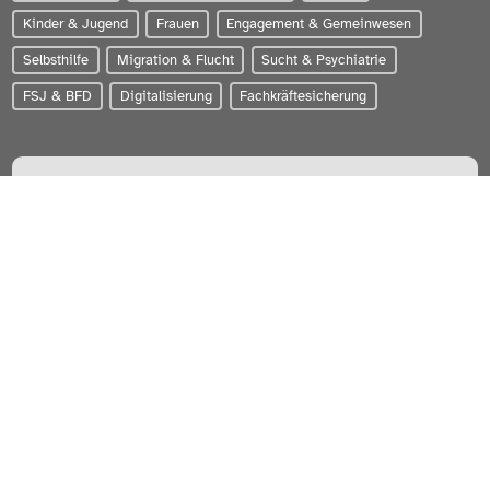
Kinder & Jugend
Frauen
Engagement & Gemeinwesen
Selbsthilfe
Migration & Flucht
Sucht & Psychiatrie
FSJ & BFD
Digitalisierung
Fachkräftesicherung
PARITÄTISCHER Wohlfahrtsverband Schleswig-Holstein e.V.
Zum Brook 4 | 24143 Kiel
0431-56020
info@paritaet-sh.org
Besuchen Sie uns auf:
WERDEN SIE MITGLIED!