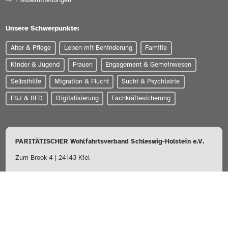
Pressemitteilungen
Unsere Schwerpunkte:
Alter & Pflege
Leben mit Behinderung
Familie
Kinder & Jugend
Frauen
Engagement & Gemeinwesen
Selbsthilfe
Migration & Flucht
Sucht & Psychiatrie
FSJ & BFD
Digitalisierung
Fachkräftesicherung
PARITÄTISCHER Wohlfahrtsverband Schleswig-Holstein e.V.
Zum Brook 4 | 24143 Kiel
0431-56020
info@paritaet-sh.org
Besuchen Sie uns auf: