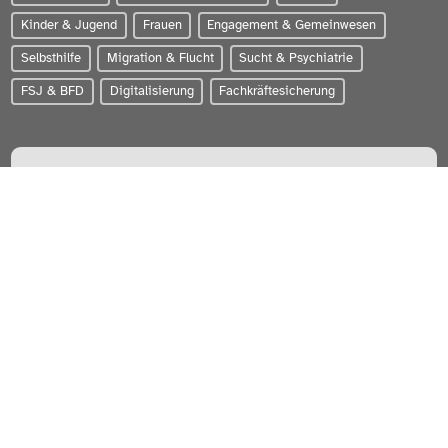
Kinder & Jugend
Frauen
Engagement & Gemeinwesen
Selbsthilfe
Migration & Flucht
Sucht & Psychiatrie
FSJ & BFD
Digitalisierung
Fachkräftesicherung
PARITÄTISCHER Wohlfahrtsverband Schleswig-Holstein e.V.
Zum Brook 4 | 24143 Kiel
0431-56020
info@paritaet-sh.org
Besuchen Sie uns auf:
WERDEN SIE MITGLIED!