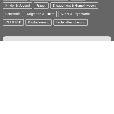
Kinder & Jugend
Frauen
Engagement & Gemeinwesen
Selbsthilfe
Migration & Flucht
Sucht & Psychiatrie
FSJ & BFD
Digitalisierung
Fachkräftesicherung
PARITÄTISCHER Wohlfahrtsverband Schleswig-Holstein e.V.
Zum Brook 4 | 24143 Kiel
0431-56020
info@paritaet-sh.org
Besuchen Sie uns auf:
WERDEN SIE MITGLIED!