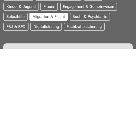
Kinder & Jugend
Frauen
Engagement & Gemeinwesen
Selbsthilfe
Migration & Flucht
Sucht & Psychiatrie
FSJ & BFD
Digitalisierung
Fachkräftesicherung
PARITÄTISCHER Wohlfahrtsverband Schleswig-Holstein e.V.
Zum Brook 4 | 24143 Kiel
0431-56020
info@paritaet-sh.org
Besuchen Sie uns auf:
WERDEN SIE MITGLIED!