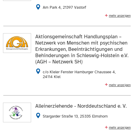
0431 570582020
0431 570582021
Am Park 4, 21397 Vastorf
E-Mail schreiben
mehr anzeigen
Sozialarbeit für und mit psychisch erkrankten
Die Daten auf der
Profilseite des Mitglieds
anzeigen.
Menschen im Raum Hzgt. Lauenburg
(Budgetberatung/-antragstellung, Budgetassistenz,
Aktionsgemeinschaft Handlungsplan –
ZUR WEBSEITE
Laienhelfer-Fortbildung) Inklusion von psychisch
Netzwerk von Menschen mit psychischen
erkrankten Menschen in eigenen Kunstprojekten
Erkrankungen, Beeinträchtigungen und
(LandArt)
Behinderungen in Schleswig-Holstein e.V.
(AGH – Netzwerk SH)
04137 808402
04137 808404
c/o Kieler Fenster Hamburger Chaussee 4,
E-Mail schreiben
24114 Kiel
mehr anzeigen
Die Daten auf der
Profilseite des Mitglieds
anzeigen.
Verbesserung der Lebensbedingungen von Menschen
mit psychischen Erkrankungen, Beeinträchtigungen und
Behinderungen und ihre umfassende Partizipation,
Alleinerziehende - Norddeutschland e. V.
sowie die Förderung des Wohlfahrtswesens
Stargarder Straße 13, 25335 Elmshorn
E-Mail schreiben
mehr anzeigen
Unterstützung von Einelternfamilien durch Beratung in