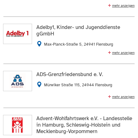
mehr anzeigen
Häusliche Pflege, Krankenpflege, Physiotherapie,
Ergotherapie
Adelby1, Kinder- und Jugenddienste
0431 7759980
0431 77599891
gGmbH
E-Mail schreiben
Max-Planck-Straße 5, 24941 Flensburg
mehr anzeigen
Die Daten auf der
Profilseite des Mitglieds
anzeigen.
Integrative Kindertagesstätten, Päd. Frühförderung,
Einzelintegrationsmaßnahmen,
ZUR WEBSEITE
Schulbegleitermaßnahmen, Elternberatung,
ADS-Grenzfriedensbund e. V.
Fachberatung f. Kitas
Mürwiker Straße 115, 24944 Flensburg
0461 493050
0461 49305121
mehr anzeigen
E-Mail schreiben
Kindergärten, ambulante sozialpflegerische Dienste,
Altenbegegnungsstätten, Schullandheime,
Die Daten auf der
Profilseite des Mitglieds
anzeigen.
Familienbildungsstätte, Beratungszentrum,
Advent-Wohlfahrtswerk e.V. - Landesstelle
Jugendtreffs, Schuldnerberatung
in Hamburg, Schleswig-Holstein und
ZUR WEBSEITE
Mecklenburg-Vorpommern
0461 86930
0461 8693420