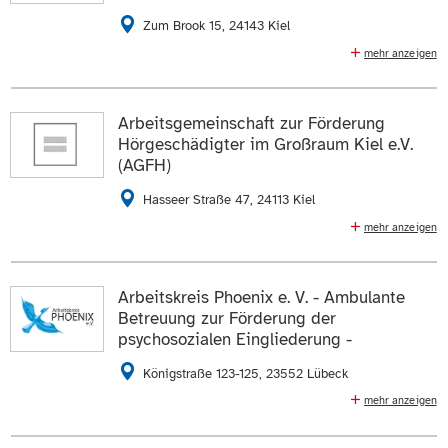
Die Daten auf der
Profilseite des Mitglieds
anzeigen.
Zum Brook 15, 24143 Kiel
mehr anzeigen
ZUR WEBSEITE
Medienpädagogisches Zentrum, Projektbegleitung und
Fortbildung
Arbeitsgemeinschaft zur Förderung
0431 737369
E-Mail schreiben
Hörgeschädigter im Großraum Kiel e.V.
(AGFH)
Die Daten auf der
Profilseite des Mitglieds
anzeigen.
Hasseer Straße 47, 24113 Kiel
ZUR WEBSEITE
mehr anzeigen
Selbsthilfeorganisation der Menschen mit
Gebärdensprache, Treffpunkte und Veranstaltungen,
Träger des Gehörlosenzentrums Kiel
Arbeitskreis Phoenix e. V. - Ambulante
Betreuung zur Förderung der
0431 6475071
E-Mail schreiben
psychosozialen Eingliederung -
Die Daten auf der
Profilseite des Mitglieds
anzeigen.
Königstraße 123-125, 23552 Lübeck
mehr anzeigen
ZUR WEBSEITE
Ambulante, individuelle Betreuung von Personen, die
suchtmittelabhängig sind, die geistig- oder seelisch