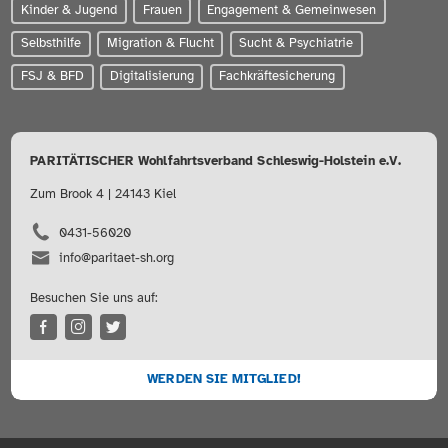
Kinder & Jugend
Frauen
Engagement & Gemeinwesen
Selbsthilfe
Migration & Flucht
Sucht & Psychiatrie
FSJ & BFD
Digitalisierung
Fachkräftesicherung
PARITÄTISCHER Wohlfahrtsverband Schleswig-Holstein e.V.
Zum Brook 4 | 24143 Kiel
0431-56020
info@paritaet-sh.org
Besuchen Sie uns auf:
WERDEN SIE MITGLIED!