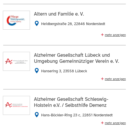
Die Daten auf der
Profilseite des Mitglieds
anzeigen.
Lebenskrisen, Lebens- und Erziehungsfragen, Hilfe
durch Selbsthilfe, Familienfreizeiten und
Altern und Familie e. V.
Freizeitaktivitäten, Familiencoaching, SHG für
Alleinerziehende, SHG für Eltern mit ADS/ADHS
Heidbergstraße 28, 22846 Norderstedt
0175 9843605
E-Mail schreiben
mehr anzeigen
Beratungsstelle für ältere Bürger und ihre Angehörigen,
Die Daten auf der
Profilseite des Mitglieds
anzeigen.
Gesprächsgruppen für pflegende Angehörige,
Betreuungsgruppen für Demenzkranke, Pflegeberatung
Alzheimer Gesellschaft Lübeck und
ZUR WEBSEITE
Umgebung Gemeinnütziger Verein e. V.
040 52883830
040 52883832
E-Mail schreiben
Hansering 3, 23558 Lübeck
mehr anzeigen
Die Daten auf der
Profilseite des Mitglieds
anzeigen.
Beratungsstelle, Selbsthilfegruppen,
Betreuungsgruppen, Helferkreise, Tagespflegen,
ZUR WEBSEITE
Wohngemeinschaft, Gesprächsgruppen geleitet
Alzheimer Gesellschaft Schleswig-
Holstein e.V. / Selbsthilfe Demenz
0451 38949311
0451 38949315
Hans-Böckler-Ring 23 c, 22851 Norderstedt
E-Mail schreiben
mehr anzeigen