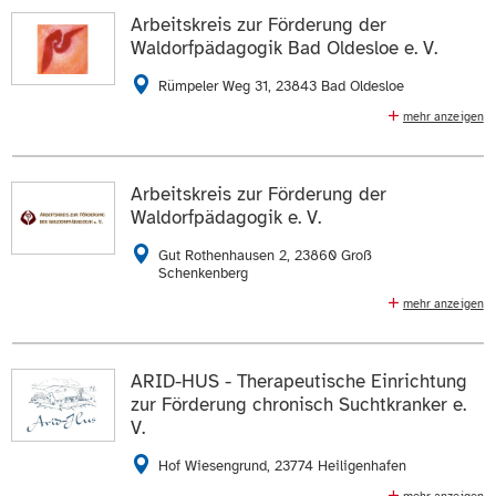
behindert sind, die straffällig geworden sind.
Arbeitskreis zur Förderung der
Waldorfpädagogik Bad Oldesloe e. V.
0451 39774571
0451 39779680
Rümpeler Weg 31, 23843 Bad Oldesloe
E-Mail schreiben
mehr anzeigen
Die Daten auf der
Profilseite des Mitglieds
anzeigen.
Waldorfkindergarten (zweigruppiger
Waldorfkindergarten mit Einzelintegration)
ZUR WEBSEITE
Arbeitskreis zur Förderung der
04531 87484
E-Mail schreiben
Waldorfpädagogik e. V.
Die Daten auf der
Profilseite des Mitglieds
anzeigen.
Gut Rothenhausen 2, 23860 Groß
Schenkenberg
ZUR WEBSEITE
mehr anzeigen
Waldorf-Naturkindergarten und Spielgruppe "Kleine
Kinderfarm" in Groß Schenkenberg
ARID-HUS - Therapeutische Einrichtung
04542 8566595
E-Mail schreiben
zur Förderung chronisch Suchtkranker e.
V.
Die Daten auf der
Profilseite des Mitglieds
anzeigen.
Hof Wiesengrund, 23774 Heiligenhafen
ZUR WEBSEITE
mehr anzeigen