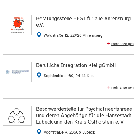
Jugendzentrum für Kinder, Jugendliche und junge
Erwachsene
Beratungsstelle BEST für alle Ahrensburg
0461 32092
E-Mail schreiben
e.V.
Die Daten auf der
Profilseite des Mitglieds
anzeigen.
Waldstraße 12, 22926 Ahrensburg
mehr anzeigen
ZUR WEBSEITE
Beratungsstelle mit Krisenintervention
04102 821111
04102 4666255
Berufliche Integration Kiel gGmbH
E-Mail schreiben
Sophienblatt 100, 24114 Kiel
Die Daten auf der
Profilseite des Mitglieds
anzeigen.
mehr anzeigen
Integrationsfachdienst, Coaching und Vermittlung in
Arbeit (AVGS), Übergang Schule – Beruf, kommunale
ZUR WEBSEITE
soziale Begleitmaßnahmen, Fallmanagement nach
Beschwerdestelle für Psychiatrieerfahrene
med. Reha
und deren Angehörige für die Hansestadt
Lübeck und den Kreis Ostholstein e. V.
0431 51262
0431 556574
E-Mail schreiben
Adolfstraße 9, 23568 Lübeck