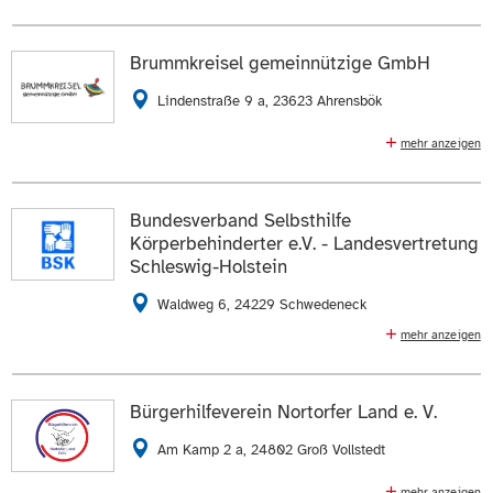
Sozialpsychiatrische Wohnheime, 1 Arbeits- und
Beschäftigungsprojekt
Brummkreisel gemeinnützige GmbH
04621 304342
E-Mail schreiben
Lindenstraße 9 a, 23623 Ahrensbök
Die Daten auf der
Profilseite des Mitglieds
anzeigen.
mehr anzeigen
Krippengruppen und Kindergartengruppen für
behinderte und nicht behinderte Kinder
ZUR WEBSEITE
Bundesverband Selbsthilfe
04525 492372
E-Mail schreiben
Körperbehinderter e.V. - Landesvertretung
Schleswig-Holstein
Die Daten auf der
Profilseite des Mitglieds
anzeigen.
Waldweg 6, 24229 Schwedeneck
ZUR WEBSEITE
mehr anzeigen
Interessenvertretung und Beratung für Menschen mit
Behinderung in Schleswig-Holstein
Bürgerhilfeverein Nortorfer Land e. V.
04308 183376
E-Mail schreiben
Am Kamp 2 a, 24802 Groß Vollstedt
Die Daten auf der
Profilseite des Mitglieds
anzeigen.
mehr anzeigen