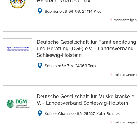
Holstein "Rozmova" e.V.
E-Mail schreiben
Sophienblatt 88-90, 24114 Kiel
mehr anzeigen
Die Daten auf der
Profilseite des Mitglieds
anzeigen.
Projektarbeit, Organisation von Veranstaltungen,
Workshops, Aktivitäten
ZUR WEBSEITE
Deutsche Gesellschaft für Familienbildung
E-Mail schreiben
und Beratung (DGF) e.V. - Landesverband
Schleswig-Holstein
Die Daten auf der
Profilseite des Mitglieds
anzeigen.
Schulstraße 7 b, 24963 Tarp
ZUR WEBSEITE
mehr anzeigen
Träger für Familienbildungs- und Kindertagesstätten:
Bildung, Beratung und Betreuung von Erwachsenen,
Jugendlichen und Kindern - Förderung von Selbsthilfe
Deutsche Gesellschaft für Muskelkranke e.
und sozialer Vernetzung
V. - Landesverband Schleswig-Holstein
04638 8113
04638 8113
Köllner Chaussee 83, 25337 Kölln-Reisiek
E-Mail schreiben
mehr anzeigen
Selbsthilfeorganisation für Muskelkranke, Beratungs-
Die Daten auf der
Profilseite des Mitglieds
anzeigen.
und Betreuungsangebote Gesprächskreise in Lübeck,