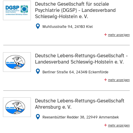
Heide, Itzehoe und Rellingen sowie ein ALS-
Deutsche Gesellschaft für soziale
Gesprächskreis in Itzehoe
ZUR WEBSEITE
Psychiatrie (DGSP) - Landesverband
Schleswig-Holstein e. V.
04121 265739
E-Mail schreiben
Muhliusstraße 94, 24103 Kiel
Die Daten auf der
Profilseite des Mitglieds
anzeigen.
mehr anzeigen
Fachverband für Mitarbeiter im psychosozialen
ZUR WEBSEITE
Bereich, Fortbildung für im Bereich der Psychiatrie
tätige Fachkräfte und Laien
Deutsche Lebens-Rettungs-Gesellschaft -
Landesverband Schleswig-Holstein e. V.
0431 9820564
E-Mail schreiben
Berliner Straße 64, 24340 Eckernförde
Die Daten auf der
Profilseite des Mitglieds
anzeigen.
mehr anzeigen
DLRG Landeszentrum und Gästehaus mit 72 Betten,
ZUR WEBSEITE
Ausbildung und Schulung in Wasserrettungsdienst,
Erste Hilfe, Jugendarbeit, Schwimmausbildung,
Deutsche Lebens-Rettungs-Gesellschaft
Umweltpädagogik, Boots- und Taucherausbildung
Ahrensburg e. V.
04351 71770
04351 717744
Reesenbüttler Redder 38, 22949 Ammersbek
E-Mail schreiben
mehr anzeigen
Schwimmausbildung, Rettungsschwimmausbildung,