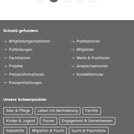
E-Mail schreiben
Die Daten auf der
Profilseite des Mitglieds
anzeigen.
Schnell gefunden:
ZUR WEBSEITE
Mitgliedsorganisationen
Publikationen
Fortbildungen
Mitglieder
Fachthemen
Werte & Positionen
Projekte
Ansprechpersonen
Presseinformationen
Kontaktformular
Pressemitteilungen
Unsere Schwerpunkte:
Alter & Pflege
Leben mit Behinderung
Familie
Kinder & Jugend
Frauen
Engagement & Gemeinwesen
Selbsthilfe
Migration & Flucht
Sucht & Psychiatrie