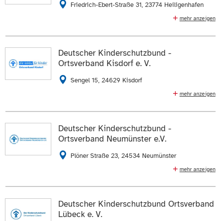
04521 4680
04521 409344
Friedrich-Ebert-Straße 31, 23774 Heiligenhafen
E-Mail schreiben
mehr anzeigen
Kindertagesstätten (Krippe, Tagespflege, Kindergarten),
Die Daten auf der
Profilseite des Mitglieds
anzeigen.
Offene Ganztagsschulen, Schulsozialarbeit, Frühe
Hilfen (Mutter-Kind-Treffs, Familienhilfe), Hilfen zur
Deutscher Kinderschutzbund -
Erziehung (Ambulante Hilfen, Soziales Gruppentraining)
ZUR WEBSEITE
Ortsverband Kisdorf e. V.
04362 5005700
04362 5005705
Sengel 15, 24629 Kisdorf
E-Mail schreiben
mehr anzeigen
Spieliothek, Familien- und Jugendbetreuung, Eltern-
Die Daten auf der
Profilseite des Mitglieds
anzeigen.
Kind-Gruppen, Stillgruppe, Mittagstisch einmal
wöchentlich
Deutscher Kinderschutzbund -
ZUR WEBSEITE
Ortsverband Neumünster e.V.
04193 779187
E-Mail schreiben
Plöner Straße 23, 24534 Neumünster
Die Daten auf der
Profilseite des Mitglieds
anzeigen.
mehr anzeigen
Kinderkrippe, Waldkita, Koordination Frühe Hilfen,
ZUR WEBSEITE
Kinder⛨ẝ_xDB5E_闧, Elterntelefon, Beratungsstelle sex.
Missbrauch, Familienhilfe, Begleiteter Umgang,
Deutscher Kinderschutzbund Ortsverband
Elternkurse "Starke Eltern-Starke Kinder",
Lübeck e. V.
Kleiderkammer