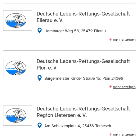
Die Daten auf der
Profilseite des Mitglieds
anzeigen.
Wachdienst an Seen und Küsten, Erste-Hilfe-
Ausbildung, SAN Dienst, Jugendarbeit
Deutsche Lebens-Rettungs-Gesellschaft
ZUR WEBSEITE
Ellerau e. V.
04102 8249655
E-Mail schreiben
Hamburger Weg 53, 25479 Ellerau
Die Daten auf der
Profilseite des Mitglieds
anzeigen.
mehr anzeigen
Schwimmausbildung für Kinder, Jugendliche und
ZUR WEBSEITE
Erwachsene / regelmäßiges Training, Ausbildung im
Rettungsschwimmen, Jugend-Einsatz-Teams zur
Deutsche Lebens-Rettungs-Gesellschaft
Nachwuchsförderung im Wasserrettungsdienst, Erste-
Plön e. V.
Hilfe- und Sanitätsausbildungen,
Veranstaltungsabsicherung
Bürgermeister Kinder Straße 15, Plön 24306
mehr anzeigen
0175 5216437
E-Mail schreiben
Schwimmausbildung von der Wassergewöhnung bis
zum Rettungsschwimmer, Erste Hilfe &
Die Daten auf der
Profilseite des Mitglieds
anzeigen.
Sanitäterausbildung, Aufklärung und Prävention zum
Deutsche Lebens-Rettungs-Gesellschaft
Thema Wassergefahren, Jugendarbeit,
Region Uetersen e. V.
ZUR WEBSEITE
Wasserrettungsdienst, Veranstaltungsabsicherung
Am Schützenplatz 4, 25436 Tornesch
01520 8653251
E-Mail schreiben
mehr anzeigen