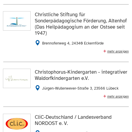
E-Mail schreiben
04342 1667
E-Mail schreiben
Christliche Stiftung für
Die Daten auf der
Profilseite des Mitglieds
anzeigen.
Sonderpädagogische Förderung, Altenhof
Die Daten auf der
Profilseite des Mitglieds
anzeigen.
(Das Heilpädagogium an der Ostsee seit
ZUR WEBSEITE
1947)
Brennofenweg 4, 24340 Eckernförde
mehr anzeigen
Einrichtung für schulische Integrationshilfen: Zentrum
für emotionales und soziales Lernen: Jordan-Schule,
Individuelle Lernhorizonte: ein lerntherapeutisches
Christophorus-Kindergarten - integrativer
Angebot, Individuelle Schulbegleitung
Waldorfkindergarten e.V.
04351 90090
04351 900955
Jürgen-Wullenwever-Straße 3, 23566 Lübeck
E-Mail schreiben
mehr anzeigen
Integrativer Waldorfkindergarten
Die Daten auf der
Profilseite des Mitglieds
anzeigen.
0451 63112
E-Mail schreiben
CliC-Deutschland / Landesverband
ZUR WEBSEITE
NORDOST e. V.
Die Daten auf der
Profilseite des Mitglieds
anzeigen.