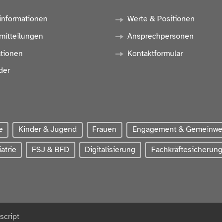
informationen
Werte & Positionen
mitteilungen
Ansprechpersonen
ationen
Kontaktformular
der
e
Kinder & Jugend
Frauen
Engagement & Gemeinw
atrie
FSJ & BFD
Digitalisierung
Fachkräftesicherun
script