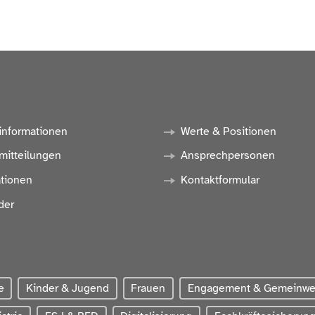
lstein
mbH
 Schleswig-Holstein e.V.
informationen
Werte & Positionen
mitteilungen
Ansprechpersonen
ationen
Kontaktformular
der
e
Kinder & Jugend
Frauen
Engagement & Gemeinw