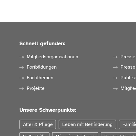
70,0 % Stiftung PARITÄT Schleswig-Ho
17,3 % Brücke Schleswig-Holstein gG
12,7 % Paritätischer Wohlfahrtsverband
Schnell gefunden:
Mitgliedsorganisationen
Presse
Fortbildungen
Presse
Fachthemen
Publik
Projekte
Mitglie
Unsere Schwerpunkte:
Alter & Pflege
Leben mit Behinderung
Famili