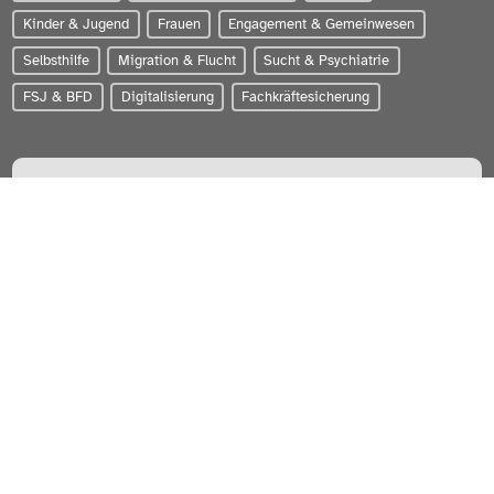
Kinder & Jugend
Frauen
Engagement & Gemeinwesen
Selbsthilfe
Migration & Flucht
Sucht & Psychiatrie
FSJ & BFD
Digitalisierung
Fachkräftesicherung
PARITÄTISCHER Wohlfahrtsverband Schleswig-Holstein e.V.
Zum Brook 4 | 24143 Kiel
0431-56020
info@paritaet-sh.org
Besuchen Sie uns auf:
WERDEN SIE MITGLIED!