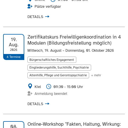
Plätze verfügbar
DETAILS
Zertifikatskurs Freiwilligenkoordination in 4
19.
Modulen (Bildungsfreistellung möglich)
Aug.
2026
Mittwoch, 19. August
–
Donnerstag, 01. Oktober 2026
4 Termine
Bürgerschaftliches Engagement
Eingliederungshilfe, Suchthilfe, Psychiatrie
Altenhilfe, Pflege und Gerontopsychiatrie
+ mehr
Kiel
09:30 - 15:00 Uhr
Anmeldung beendet
DETAILS
Online-Workshop "Fakten, Haltung, Wirkung:
08.