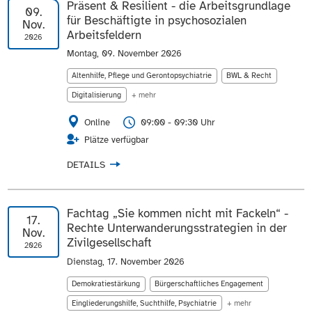
Präsent & Resilient - die Arbeitsgrundlage
09.
für Beschäftigte in psychosozialen
Nov.
Arbeitsfeldern
2026
Montag, 09. November 2026
Altenhilfe, Pflege und Gerontopsychiatrie
BWL & Recht
Digitalisierung
+ mehr
Online
09:00 - 09:30 Uhr
Plätze verfügbar
DETAILS
Fachtag „Sie kommen nicht mit Fackeln“ -
17.
Rechte Unterwanderungsstrategien in der
Nov.
Zivilgesellschaft
2026
Dienstag, 17. November 2026
Demokratiestärkung
Bürgerschaftliches Engagement
Eingliederungshilfe, Suchthilfe, Psychiatrie
+ mehr